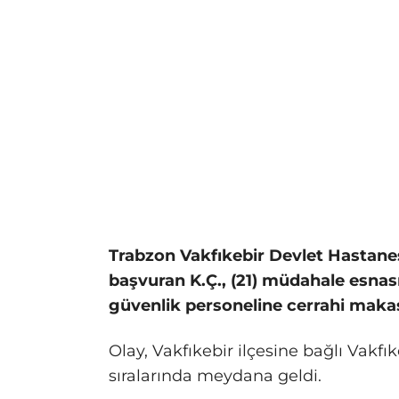
Trabzon Vakfıkebir Devlet Hastanesi
başvuran K.Ç., (21) müdahale esnasın
güvenlik personeline cerrahi makas il
Olay, Vakfıkebir ilçesine bağlı Vakf
sıralarında meydana geldi.