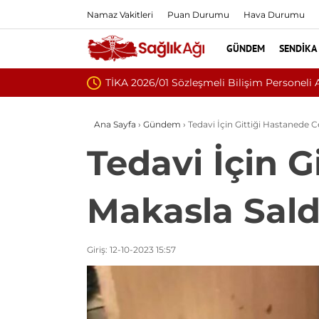
Namaz Vakitleri
Puan Durumu
Hava Durumu
GÜNDEM
SENDIKA
lanı Yayımlandı
Ana Sayfa
›
Gündem
›
Tedavi İçin Gittiği Hastanede C
Tedavi İçin G
Makasla Saldı
Giriş: 12-10-2023 15:57