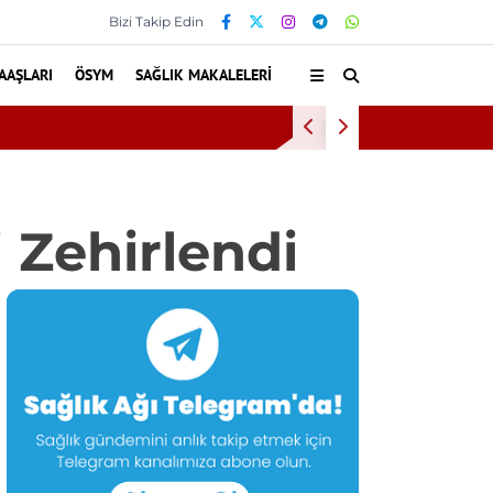
Bizi Takip Edin
AAŞLARI
ÖSYM
SAĞLIK MAKALELERI
a: Genç Sağlık Sendikası Sahanın Taleplerini Kamu Hastaneleri 
 Zehirlendi