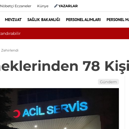
Nöbetçi Eczaneler
Künye
YAZARLAR
MEVZUAT
SAĞLIK BAKANLIĞI
PERSONEL ALIMLARI
PERSONEL M
Teşvik Ek Ödemede Düzenleme Yold
 Zehirlendi
klerinden 78 Kişi
Gündem