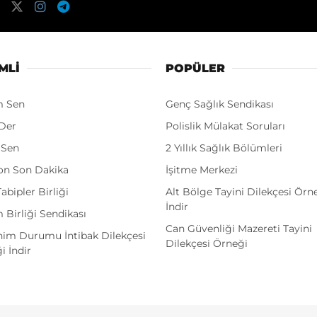
MLI
POPÜLER
m Sen
Genç Sağlık Sendikası
Der
Polislik Mülakat Soruları
 Sen
2 Yıllık Sağlık Bölümleri
on Son Dakika
İşitme Merkezi
abipler Birliği
Alt Bölge Tayini Dilekçesi Örn
İndir
 Birliği Sendikası
Can Güvenliği Mazereti Tayini
im Durumu İntibak Dilekçesi
Dilekçesi Örneği
i İndir