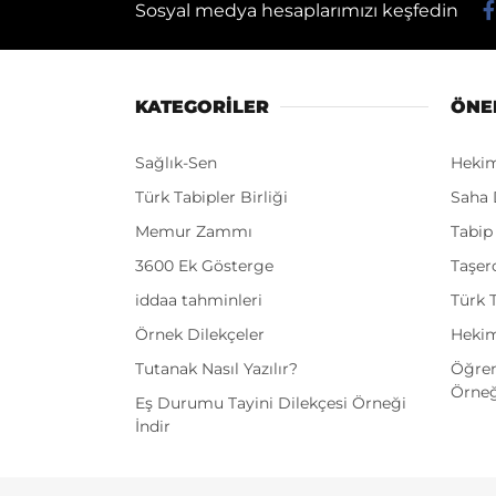
Sosyal medya hesaplarımızı keşfedin
KATEGORİLER
ÖNE
Sağlık-Sen
Heki
Türk Tabipler Birliği
Saha 
Memur Zammı
Tabip
3600 Ek Gösterge
Taşer
iddaa tahminleri
Türk T
Örnek Dilekçeler
Hekim
Tutanak Nasıl Yazılır?
Öğren
Örneğ
Eş Durumu Tayini Dilekçesi Örneği
İndir