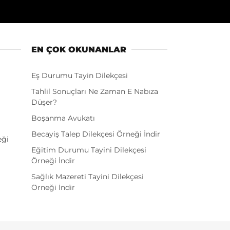
EN ÇOK OKUNANLAR
Eş Durumu Tayin Dilekçesi
Tahlil Sonuçları Ne Zaman E Nabıza
Düşer?
Boşanma Avukatı
Becayiş Talep Dilekçesi Örneği İndir
eği
Eğitim Durumu Tayini Dilekçesi
Örneği İndir
Sağlık Mazereti Tayini Dilekçesi
Örneği İndir