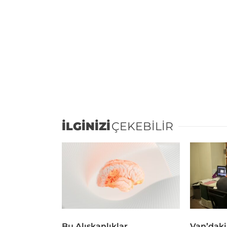
İLGİNİZİ
ÇEKEBİLİR
Bu Alışkanlıklar
Van’daki