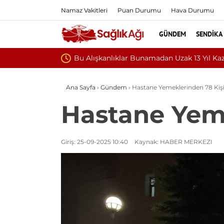
Namaz Vakitleri
Puan Durumu
Hava Durumu
GÜNDEM
SENDIKA
l Kazandırabilir
Ana Sayfa
›
Gündem
›
Hastane Yemeklerinden 78 Kişi
Hastane Yeme
Giriş: 25-09-2025 10:40
Kaynak: HABER MERKEZI