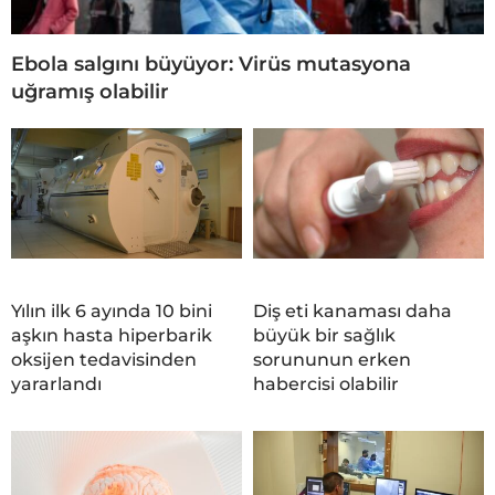
Ebola salgını büyüyor: Virüs mutasyona
uğramış olabilir
Yılın ilk 6 ayında 10 bini
Diş eti kanaması daha
aşkın hasta hiperbarik
büyük bir sağlık
oksijen tedavisinden
sorununun erken
yararlandı
habercisi olabilir