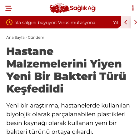
asyona
Yılın ilk 6 ayında 10 bini aşkın hasta hiperbarik
Di
oksijen tedavisinden yararlandı
so
Ana Sayfa
›
Gündem
Hastane
Malzemelerini Yiyen
Yeni Bir Bakteri Türü
Keşfedildi
Yeni bir araştırma, hastanelerde kullanılan
biyolojik olarak parçalanabilen plastikleri
besin kaynağı olarak kullanan yeni bir
bakteri türünü ortaya çıkardı.