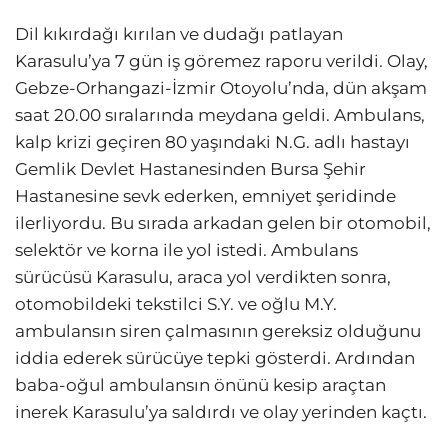
Dil kıkırdağı kırılan ve dudağı patlayan
Karasulu’ya 7 gün iş göremez raporu verildi. Olay,
Gebze-Orhangazi-İzmir Otoyolu’nda, dün akşam
saat 20.00 sıralarında meydana geldi. Ambulans,
kalp krizi geçiren 80 yaşındaki N.G. adlı hastayı
Gemlik Devlet Hastanesinden Bursa Şehir
Hastanesine sevk ederken, emniyet şeridinde
ilerliyordu. Bu sırada arkadan gelen bir otomobil,
selektör ve korna ile yol istedi. Ambulans
sürücüsü Karasulu, araca yol verdikten sonra,
otomobildeki tekstilci S.Y. ve oğlu M.Y.
ambulansın siren çalmasının gereksiz olduğunu
iddia ederek sürücüye tepki gösterdi. Ardından
baba-oğul ambulansın önünü kesip araçtan
inerek Karasulu’ya saldırdı ve olay yerinden kaçtı.