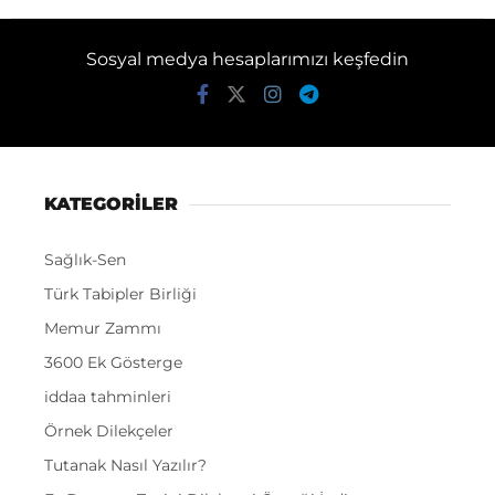
Sosyal medya hesaplarımızı keşfedin
KATEGORİLER
Sağlık-Sen
Türk Tabipler Birliği
Memur Zammı
3600 Ek Gösterge
iddaa tahminleri
Örnek Dilekçeler
Tutanak Nasıl Yazılır?