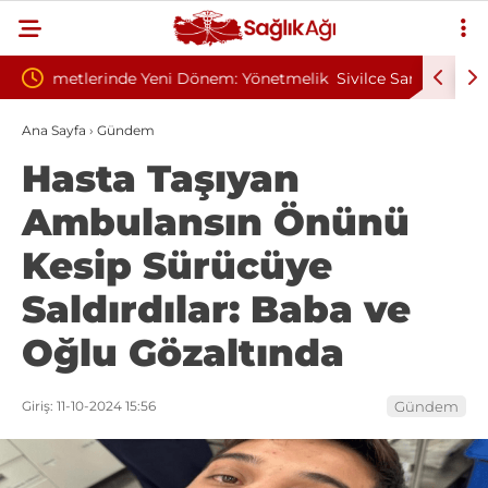
Yönetmelik
Sivilce Sandı, Cilt Kanseri Çıktı: Ameliyattan 60
Baş 
Dikişle Uyandı
Send
Ana Sayfa
›
Gündem
Hasta Taşıyan
Ambulansın Önünü
Kesip Sürücüye
Saldırdılar: Baba ve
Oğlu Gözaltında
Giriş: 11-10-2024 15:56
Gündem