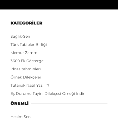
KATEGORİLER
Sağlık-Sen
Türk Tabipler Birliği
Memur Zammı
3600 Ek Gösterge
iddaa tahminleri
Örnek Dilekçeler
Tutanak Nasıl Yazılır?
Eş Durumu Tayini Dilekçesi Örneği İndir
ÖNEMLI
Hekim Sen