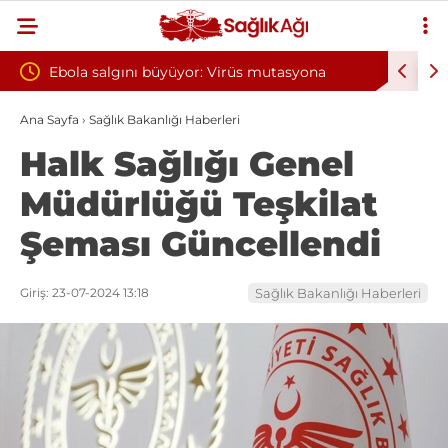
r: Virüs mutasyona
Yılın ilk 6 ayında 10 bini aşkın hasta h
oksijen tedavisinden yararlandı
Ana Sayfa
›
Sağlık Bakanlığı Haberleri
Halk Sağlığı Genel
Müdürlüğü Teşkilat
Şeması Güncellendi
Giriş: 23-07-2024 13:18
Sağlık Bakanlığı Haberleri