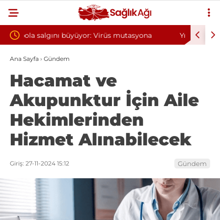
utasyona
Yılın ilk 6 ayında 10 bini aşkın hasta hiperbarik
oksijen tedavisinden yararlandı
Ana Sayfa
›
Gündem
Hacamat ve
Akupunktur İçin Aile
Hekimlerinden
Hizmet Alınabilecek
Giriş: 27-11-2024 15:12
Gündem