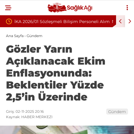
im Personeli Alım
Nükleoplasti mi, Ameliyat mı? Bel ve Boyun
Fıtığında Doğru Tedavi Seçimi
Ana Sayfa
›
Gündem
Gözler Yarın
Açıklanacak Ekim
Enflasyonunda:
Beklentiler Yüzde
2,5’in Üzerinde
Giriş: 02-11-2025 20:16
Gündem
Kaynak: HABER MERKEZI