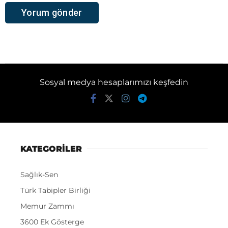
Sosyal medya hesaplarımızı keşfedin
KATEGORİLER
Sağlık-Sen
Türk Tabipler Birliği
Memur Zammı
3600 Ek Gösterge