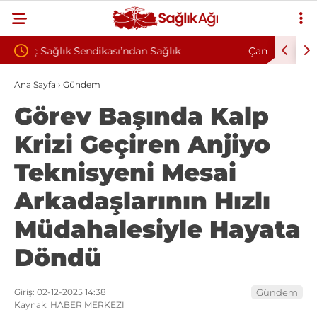
Çankırı Devlet Hastanesi’nde Sendikal Vesayet
Kah
: “Korkuyla
İddiası: Maaş Kesme Cezası Talep Edildi
Söz
Ana Sayfa
›
Gündem
Görev Başında Kalp
Krizi Geçiren Anjiyo
Teknisyeni Mesai
Arkadaşlarının Hızlı
Müdahalesiyle Hayata
Döndü
Giriş: 02-12-2025 14:38
Gündem
Kaynak: HABER MERKEZI