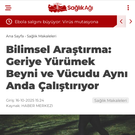
: Virüs mutasyona
Yılın ilk 6 ayında 10 bini aşkın hasta hi
oksijen tedavisinden yararlandı
Ana Sayfa
›
Sağlık Makaleleri
Bilimsel Araştırma:
Geriye Yürümek
Beyni ve Vücudu Aynı
Anda Çalıştırıyor
Giriş: 16-10-2025 15:24
Sağlık Makaleleri
Kaynak: HABER MERKEZI