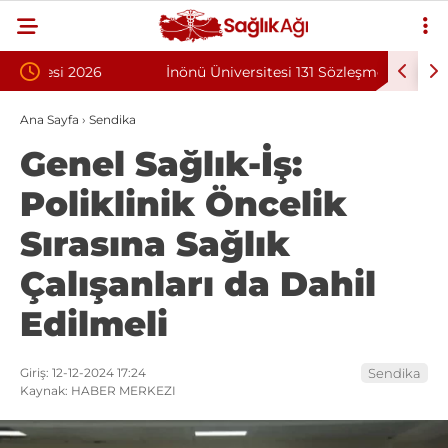
İnönü Üniversitesi 131 Sözleşmeli Personel
Bilkent Ş
Alımı İlanı
Programı
Ana Sayfa
›
Sendika
Genel Sağlık-İş:
Poliklinik Öncelik
Sırasına Sağlık
Çalışanları da Dahil
Edilmeli
Giriş: 12-12-2024 17:24
Sendika
Kaynak: HABER MERKEZI