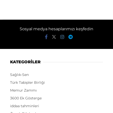
Sosyal medya hesaplarımızı keşfedin
KATEGORİLER
Sağlık-Sen
Türk Tabipler Birliği
Memur Zammı
3600 Ek Gösterge
iddaa tahminleri