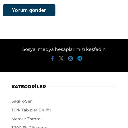
Sosyal medya hesaplarımızı keşfedin
KATEGORİLER
Sağlık-Sen
Türk Tabipler Birliği
Memur Zammı
3600 Ek Gösterge