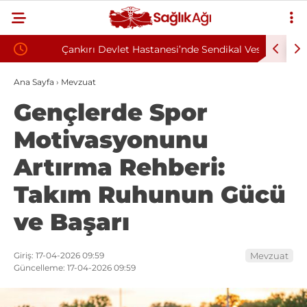
Çankırı Devlet Hastanesi’nde Sendikal Vesayet
Kahramanm
kuyla
İddiası: Maaş Kesme Cezası Talep Edildi
Sözleşmel
Ana Sayfa
›
Mevzuat
Gençlerde Spor
Motivasyonunu
Artırma Rehberi:
Takım Ruhunun Gücü
ve Başarı
Giriş: 17-04-2026 09:59
Mevzuat
Güncelleme: 17-04-2026 09:59