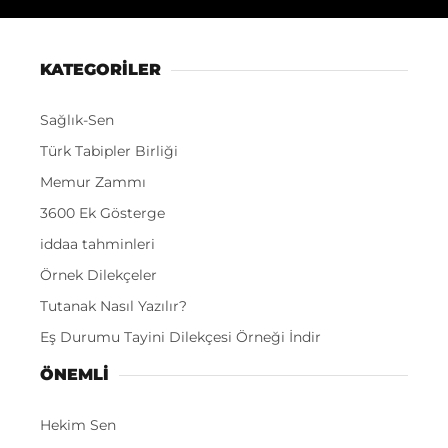
KATEGORİLER
Sağlık-Sen
Türk Tabipler Birliği
Memur Zammı
3600 Ek Gösterge
iddaa tahminleri
Örnek Dilekçeler
Tutanak Nasıl Yazılır?
Eş Durumu Tayini Dilekçesi Örneği İndir
ÖNEMLI
Hekim Sen