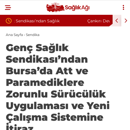
Çankırı Devlet Hastanesi’nde Sendikal Vesayet
Kahra
“Korkuyla
İddiası: Maaş Kesme Cezası Talep Edildi
Sözle
Ana Sayfa
›
Sendika
Genç Sağlık
Sendikası’ndan
Bursa’da Att ve
Paramediklere
Zorunlu Sürücülük
Uygulaması ve Yeni
Çalışma Sistemine
İtiraz