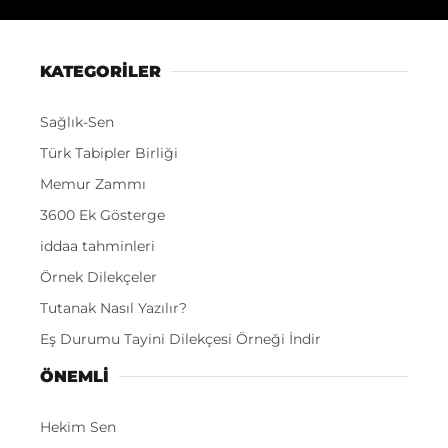
KATEGORİLER
Sağlık-Sen
Türk Tabipler Birliği
Memur Zammı
3600 Ek Gösterge
iddaa tahminleri
Örnek Dilekçeler
Tutanak Nasıl Yazılır?
Eş Durumu Tayini Dilekçesi Örneği İndir
ÖNEMLI
Hekim Sen