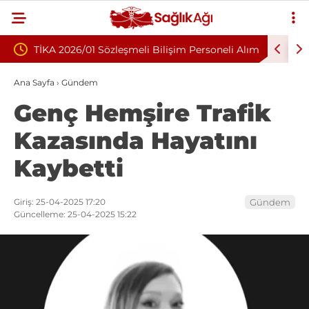
leşmeli Bilişim Personeli Alım
Nükleoplasti mi, Ameliyat mı? B
Fıtığında Doğru Tedavi Seçimi
Ana Sayfa
›
Gündem
Genç Hemşire Trafik
Kazasında Hayatını
Kaybetti
Giriş: 25-04-2025 17:20
Gündem
Güncelleme: 25-04-2025 15:22