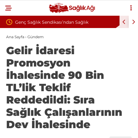
sı’ndan Sağlık
Çankırı Devlet Hastanesi’nde Sendika
k Şiddete Tepki: “Korkuyla
İddiası: Maaş Kesme Cezası Talep Edi
Ana Sayfa
›
Gündem
Gelir İdaresi
mak İstiyoruz”
Promosyon
İhalesinde 90 Bin
TL’lik Teklif
Reddedildi: Sıra
Sağlık Çalışanlarının
Dev İhalesinde