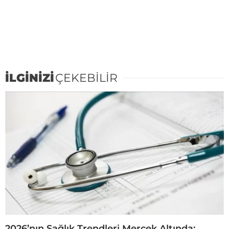
İLGİNİZİ
ÇEKEBİLİR
2026’nın Sağlık Trendleri Mercek Altında: