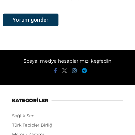
Sosyal medya hesaplarımızı keşfedin
KATEGORİLER
Sağlık-Sen
Türk Tabipler Birliği
Memur Zammı