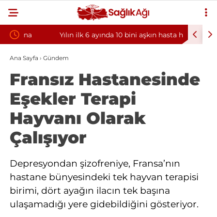
Yılın ilk 6 ayında 10 bini aşkın hasta hiperbarik
Diş eti k
oksijen tedavisinden yararlandı
sorununun
Ana Sayfa
›
Gündem
Fransız Hastanesinde
Eşekler Terapi
Hayvanı Olarak
Çalışıyor
Depresyondan şizofreniye, Fransa’nın
hastane bünyesindeki tek hayvan terapisi
birimi, dört ayağın ilacın tek başına
ulaşamadığı yere gidebildiğini gösteriyor.