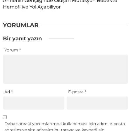
Annenin Gençliğinde Oluşan Mutasyon Bebekte
Hemofiliye Yol Açabiliyor
YORUMLAR
Bir yanıt yazın
Yorum
*
Ad
*
E-posta
*
Daha sonraki yorumlarımda kullanılması için adım, e-posta
adresim ve site adresim bu tarayıcıya kaydedilsin.