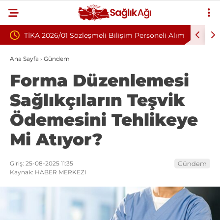
eli Bilişim Personeli Alım
Nükleoplasti mi, Ameliyat mı? Bel v
Fıtığında Doğru Tedavi Seçimi
Ana Sayfa
›
Gündem
Forma Düzenlemesi
Sağlıkçıların Teşvik
Ödemesini Tehlikeye
Mi Atıyor?
Giriş: 25-08-2025 11:35
Gündem
Kaynak: HABER MERKEZI