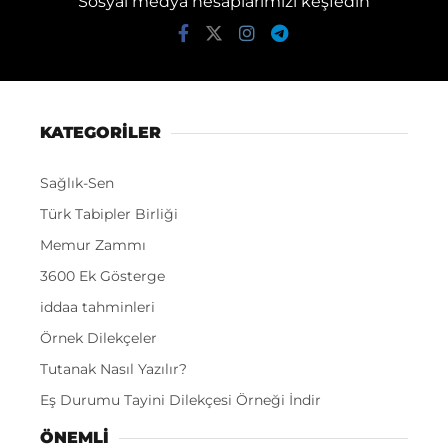
Sosyal medya hesaplarımızı keşfedin
KATEGORİLER
Sağlık-Sen
Türk Tabipler Birliği
Memur Zammı
3600 Ek Gösterge
iddaa tahminleri
Örnek Dilekçeler
Tutanak Nasıl Yazılır?
Eş Durumu Tayini Dilekçesi Örneği İndir
ÖNEMLI