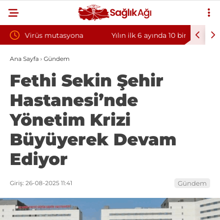
a
Yılın ilk 6 ayında 10 bini aşkın hasta hiperbarik
Diş eti
oksijen tedavisinden yararlandı
sorunun
Ana Sayfa
›
Gündem
Fethi Sekin Şehir
Hastanesi’nde
Yönetim Krizi
Büyüyerek Devam
Ediyor
Giriş: 26-08-2025 11:41
Gündem