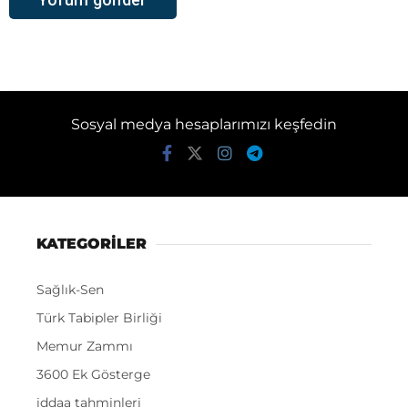
Sosyal medya hesaplarımızı keşfedin
KATEGORİLER
Sağlık-Sen
Türk Tabipler Birliği
Memur Zammı
3600 Ek Gösterge
iddaa tahminleri