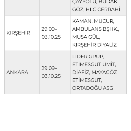
ÇAYYOLU, BUDAK
GÖZ, HLC CERRAHİ
KAMAN, MUCUR,
29.09–
AMBULANS BŞHK.,
KIRŞEHİR
03.10.25
MUSA GÜL,
KIRŞEHİR DİYALİZ
LİDER GRUP,
ETİMESGUT ÜMİT,
29.09–
ANKARA
DİAFİZ, MAYAGÖZ
03.10.25
ETİMESGUT,
ORTADOĞU ASG