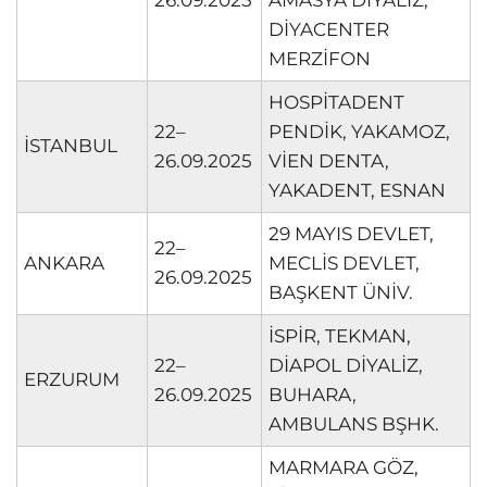
26.09.2025
AMASYA DİYALİZ,
DİYACENTER
MERZİFON
HOSPİTADENT
22–
PENDİK, YAKAMOZ,
İSTANBUL
26.09.2025
VİEN DENTA,
YAKADENT, ESNAN
29 MAYIS DEVLET,
22–
ANKARA
MECLİS DEVLET,
26.09.2025
BAŞKENT ÜNİV.
İSPİR, TEKMAN,
22–
DİAPOL DİYALİZ,
ERZURUM
26.09.2025
BUHARA,
AMBULANS BŞHK.
MARMARA GÖZ,