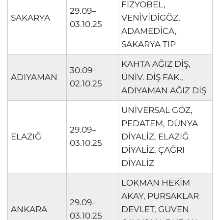
FİZYOBEL,
29.09–
SAKARYA
VENİVİDİGÖZ,
03.10.25
ADAMEDİCA,
SAKARYA TIP
KAHTA AĞIZ DİŞ,
30.09–
ADIYAMAN
ÜNİV. DİŞ FAK.,
02.10.25
ADIYAMAN AĞIZ DİŞ
UNİVERSAL GÖZ,
PEDATEM, DÜNYA
29.09–
ELAZIĞ
DİYALİZ, ELAZIĞ
03.10.25
DİYALİZ, ÇAĞRI
DİYALİZ
LOKMAN HEKİM
AKAY, PURSAKLAR
29.09–
ANKARA
DEVLET, GÜVEN
03.10.25