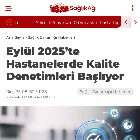
Yılın ilk 6 ayında 10 bini aşkın hasta hiperbarik
Diş eti k
oksijen tedavisinden yararlandı
sorununun
Ana Sayfa
›
Sağlık Bakanlığı Haberleri
Eylül 2025’te
Hastanelerde Kalite
Denetimleri Başlıyor
Giriş: 25-08-2025 11:28
Sağlık Bakanlığı Haberleri
Kaynak: HABER MERKEZI