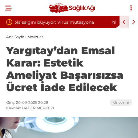
tasyona
Yılın ilk 6 ayında 10 bini aşkın hasta hiperbarik
oksijen tedavisinden yararlandı
Ana Sayfa
›
Mevzuat
Yargıtay’dan Emsal
Karar: Estetik
Ameliyat Başarısızsa
Ücret İade Edilecek
Giriş: 20-09-2025 20:28
Mevzuat
Kaynak: HABER MERKEZI