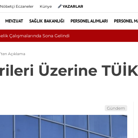
Nöbetçi Eczaneler
Künye
YAZARLAR
MEVZUAT
SAĞLIK BAKANLIĞI
PERSONEL ALIMLARI
PERSONEL M
 Kanseri Çıktı: Ameliyattan 60 Dikişle Uyandı
K’ten Açıklama
ileri Üzerine TÜİK
Gündem