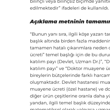
bilinçli veya bilinçsiz biçimde yanı
edilmektedir” ifadeleri de kullanıldı.
Açıklama metninin tamamında
“Bunun yanı sıra, ilgili köşe yazarı 
başlık altında birden fazla madde
tamamen hatalı çıkarımlara neden 
ücreti” temel başlığı için de bu dur
katılım payı (Devlet, Uzman Dr.)”, “
katılım payı” ve “Doktor muayene ü
bireylerin bütçelerinde farklı harc
oluşmaktadır. Devlet hastanesi muaye
muayene ücreti (özel hastane) ve 
diğer ürün çeşitlerine oranla daha 
yandan, ilgili temel başlık düzeyind
matematiksel olarak yalnızca uzman