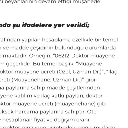
ltıcı beyanlarının devam ettiği müşahede
 şu ifadelere yer verildi;
tarafından yapılan hesaplama özellikle bir temel
nin ve madde çeşidinin bulunduğu durumlarda
olmaktadır. Örneğin, “06212-Doktor muayene
um geçerlidir. Bu temel başlık, “Muayene
Doktor muayene ücreti (Özel, Uzman Dr.)”, “İlaç
creti (Muayenehane, Uzman Dr.)” gibi
ama paylarına sahip madde çeşitlerinden
ne katılım ve ilaç katkı payları, doktor
doktor muayene ücreti (muayenehane) gibi
yüksek harcama paylarına sahiptir. Öte
e hesaplanan fiyat ve değişim oranı
 doktor muayene ücretindeki değişimi ifade