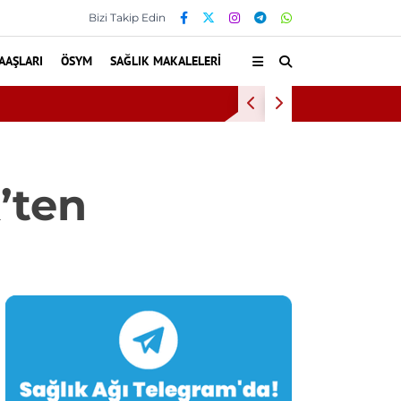
Bizi Takip Edin
AAŞLARI
ÖSYM
SAĞLIK MAKALELERI
Baş Dönmesiyl
’ten