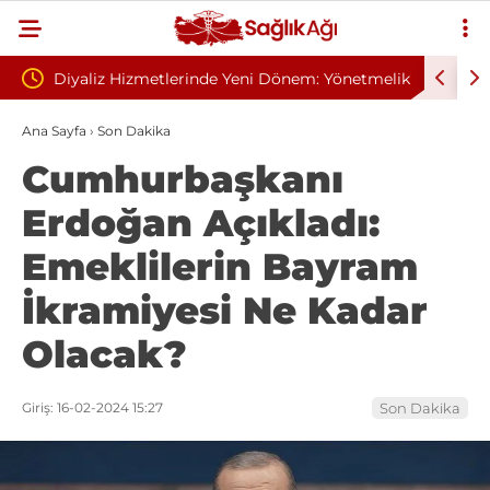
z Hizmetlerinde Yeni Dönem: Yönetmelik
Sivilce Sandı, Cilt Kans
alarında Sona Gelindi
Dikişle Uyandı
Ana Sayfa
›
Son Dakika
Cumhurbaşkanı
Erdoğan Açıkladı:
Emeklilerin Bayram
İkramiyesi Ne Kadar
Olacak?
Giriş: 16-02-2024 15:27
Son Dakika