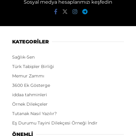
Sosyal medya hesaplarımızı keşfedin
KATEGORİLER
Sağlık-Sen
Türk Tabipler Birliği
Memur Zammı
3600 Ek Gösterge
iddaa tahminleri
Örnek Dilekçeler
Tutanak Nasıl Yazılır?
Eş Durumu Tayini Dilekçesi Örneği İndir
ÖNEMLI