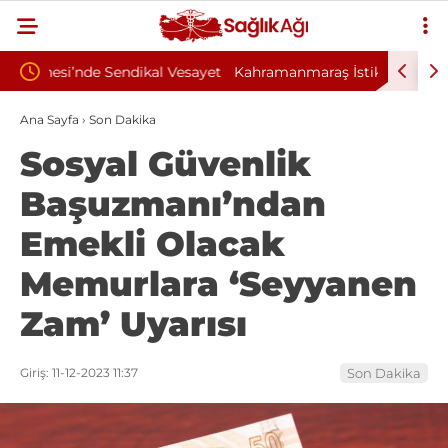
Vesayet
Kahramanmaraş İstiklal Üniversitesi 19
Dokuz E
Sözleşmeli Personel Alım İlanı Yayımlandı
Alım İl
Ana Sayfa
›
Son Dakika
Sosyal Güvenlik
Başuzmanı’ndan
Emekli Olacak
Memurlara ‘Seyyanen
Zam’ Uyarısı
Giriş: 11-12-2023 11:37
Son Dakika