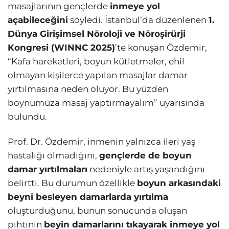
masajlarının gençlerde
inmeye yol
açabileceğini
söyledi. İstanbul’da düzenlenen
1.
Dünya Girişimsel Nöroloji ve Nöroşirürji
Kongresi (WINNC 2025)
’te konuşan Özdemir,
“Kafa hareketleri, boyun kütletmeler, ehil
olmayan kişilerce yapılan masajlar damar
yırtılmasına neden oluyor. Bu yüzden
boynumuza masaj yaptırmayalım” uyarısında
bulundu.
Prof. Dr. Özdemir, inmenin yalnızca ileri yaş
hastalığı olmadığını,
gençlerde de boyun
damar yırtılmaları
nedeniyle artış yaşandığını
belirtti. Bu durumun özellikle
boyun arkasındaki
beyni besleyen damarlarda yırtılma
oluşturduğunu, bunun sonucunda oluşan
pıhtının
beyin damarlarını tıkayarak inmeye yol