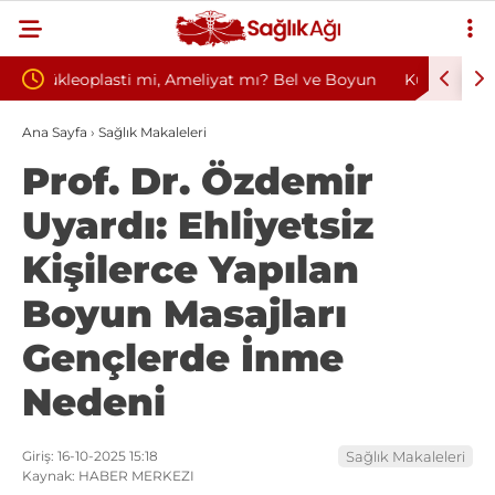
? Bel ve Boyun
Kültür ve Turizm Bakanlığı Uludağ Alan
i
Başkanlığı 11 Sürekli İşçi Alımı Duyuruldu
Ana Sayfa
›
Sağlık Makaleleri
Prof. Dr. Özdemir
Uyardı: Ehliyetsiz
Kişilerce Yapılan
Boyun Masajları
Gençlerde İnme
Nedeni
Giriş: 16-10-2025 15:18
Sağlık Makaleleri
Kaynak: HABER MERKEZI