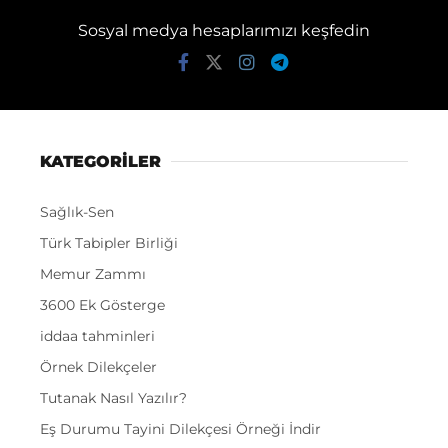
Sosyal medya hesaplarımızı keşfedin
KATEGORİLER
Sağlık-Sen
Türk Tabipler Birliği
Memur Zammı
3600 Ek Gösterge
iddaa tahminleri
Örnek Dilekçeler
Tutanak Nasıl Yazılır?
Eş Durumu Tayini Dilekçesi Örneği İndir