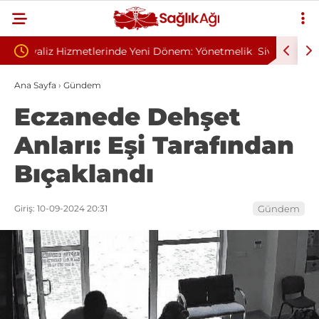
em: Yönetmelik
Sivilce Sandı, Cilt Kanseri Çıktı: Ameliyattan 60
Dikişle Uyandı
Ana Sayfa
›
Gündem
Eczanede Dehşet
Anları: Eşi Tarafından
Bıçaklandı
Giriş: 10-09-2024 20:31
Gündem