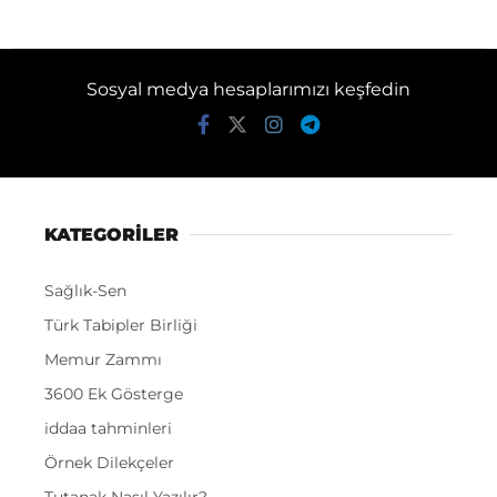
Sosyal medya hesaplarımızı keşfedin
KATEGORİLER
Sağlık-Sen
Türk Tabipler Birliği
Memur Zammı
3600 Ek Gösterge
iddaa tahminleri
Örnek Dilekçeler
Tutanak Nasıl Yazılır?