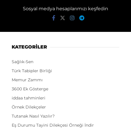
Sosyal medya hesaplarımızı keşfedin
KATEGORİLER
Sağlık-Sen
Türk Tabipler Birliği
Memur Zammı
3600 Ek Gösterge
iddaa tahminleri
Örnek Dilekçeler
Tutanak Nasıl Yazılır?
Eş Durumu Tayini Dilekçesi Örneği İndir