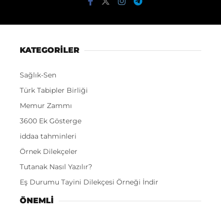
KATEGORİLER
Sağlık-Sen
Türk Tabipler Birliği
Memur Zammı
3600 Ek Gösterge
iddaa tahminleri
Örnek Dilekçeler
Tutanak Nasıl Yazılır?
Eş Durumu Tayini Dilekçesi Örneği İndir
ÖNEMLI