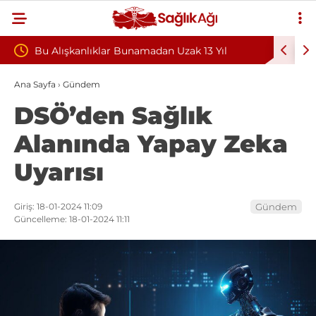
namadan Uzak 13 Yıl
Teşvik Ek Ödemede Düzenleme Yold
Sağlık Sendikası Sahanın Talepleri
Ana Sayfa
›
Gündem
DSÖ’den Sağlık
Hastaneleri Genel Müdürü’ne İletti
Alanında Yapay Zeka
Uyarısı
Giriş: 18-01-2024 11:09
Gündem
Güncelleme: 18-01-2024 11:11