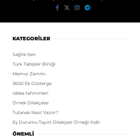
KATEGORİLER
Sağlık-Sen
Türk Tabipler Birliği
Memur Zammı
3600 Ek Gösterge
iddaa tahminleri
Örnek Dilekçeler
Tutanak Nasıl Yazılır?
Eş Durumu Tayini Dilekçesi Örneği İndir
ÖNEMLI