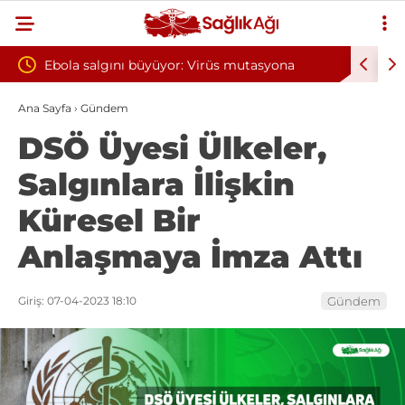
r: Virüs mutasyona
Yılın ilk 6 ayında 10 bini aşkın hasta h
oksijen tedavisinden yararlandı
Ana Sayfa
›
Gündem
DSÖ Üyesi Ülkeler,
Salgınlara İlişkin
Küresel Bir
Anlaşmaya İmza Attı
Giriş: 07-04-2023 18:10
Gündem