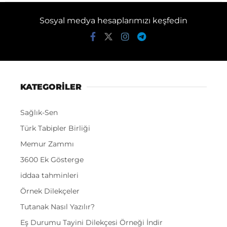
Sosyal medya hesaplarımızı keşfedin
KATEGORİLER
Sağlık-Sen
Türk Tabipler Birliği
Memur Zammı
3600 Ek Gösterge
iddaa tahminleri
Örnek Dilekçeler
Tutanak Nasıl Yazılır?
Eş Durumu Tayini Dilekçesi Örneği İndir