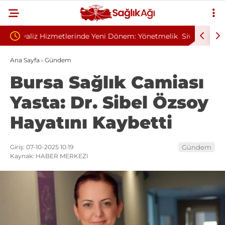
em: Yönetmelik
Sivilce Sandı, Cilt Kanseri Çıktı: Ameliyattan 60
Dikişle Uyandı
Ana Sayfa
›
Gündem
Bursa Sağlık Camiası
Yasta: Dr. Sibel Özsoy
Hayatını Kaybetti
Giriş: 07-10-2025 10:19
Gündem
Kaynak: HABER MERKEZI