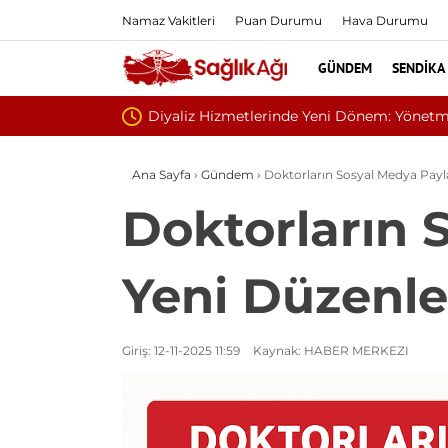
Namaz Vakitleri
Puan Durumu
Hava Durumu
GÜNDEM
SENDIKA
Sivilce Sandı, Cilt K
Ana Sayfa
›
Gündem
›
Doktorların Sosyal Medya Pay
Doktorların 
Yeni Düzenl
Giriş: 12-11-2025 11:59
Kaynak: HABER MERKEZI