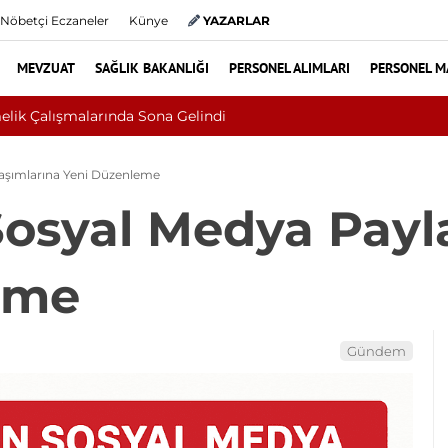
Nöbetçi Eczaneler
Künye
YAZARLAR
MEVZUAT
SAĞLIK BAKANLIĞI
PERSONEL ALIMLARI
PERSONEL M
anseri Çıktı: Ameliyattan 60 Dikişle Uyandı
laşımlarına Yeni Düzenleme
Sosyal Medya Payl
eme
Gündem