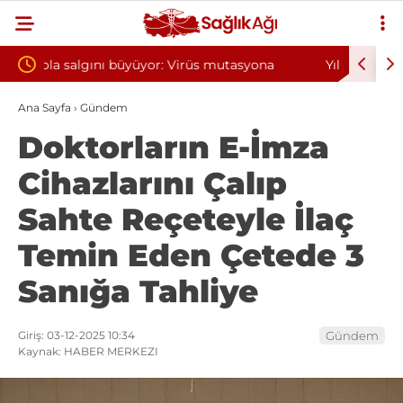
tasyona
Yılın ilk 6 ayında 10 bini aşkın hasta hiperbarik
D
oksijen tedavisinden yararlandı
s
Ana Sayfa
›
Gündem
Doktorların E-İmza
Cihazlarını Çalıp
Sahte Reçeteyle İlaç
Temin Eden Çetede 3
Sanığa Tahliye
Giriş: 03-12-2025 10:34
Gündem
Kaynak: HABER MERKEZI