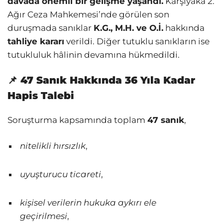
davada önemli bir gelişme yaşandı.
Karşıyaka 2.
Ağır Ceza Mahkemesi’nde görülen son
duruşmada sanıklar
K.G., M.H. ve O.İ.
hakkında
tahliye kararı
verildi. Diğer tutuklu sanıkların ise
tutukluluk hâlinin devamına hükmedildi.
📌 47 Sanık Hakkında 36 Yıla Kadar
Hapis Talebi
Soruşturma kapsamında toplam
47 sanık
,
nitelikli hırsızlık
,
uyuşturucu ticareti
,
kişisel verilerin hukuka aykırı ele
geçirilmesi
,