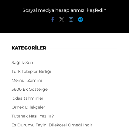
Sosyal medya hesaplarımızı keşfedin
KATEGORİLER
Sağlık-Sen
Türk Tabipler Birliği
Memur Zammı
3600 Ek Gösterge
iddaa tahminleri
Örnek Dilekçeler
Tutanak Nasıl Yazılır?
Eş Durumu Tayini Dilekçesi Örneği İndir