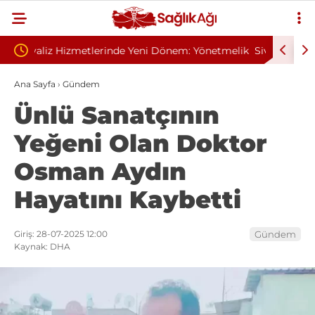
nem: Yönetmelik
Sivilce Sandı, Cilt Kanseri Çıktı: Ameliyattan 60
Dikişle Uyandı
Ana Sayfa
›
Gündem
Ünlü Sanatçının
Yeğeni Olan Doktor
Osman Aydın
Hayatını Kaybetti
Giriş: 28-07-2025 12:00
Gündem
Kaynak: DHA