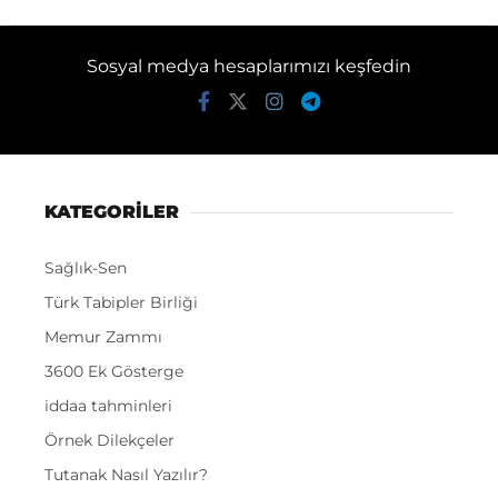
Sosyal medya hesaplarımızı keşfedin
KATEGORİLER
Sağlık-Sen
Türk Tabipler Birliği
Memur Zammı
3600 Ek Gösterge
iddaa tahminleri
Örnek Dilekçeler
Tutanak Nasıl Yazılır?