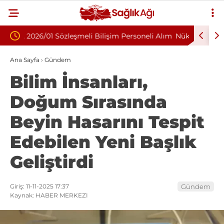
Personeli Alım
Nükleoplasti mi, Ameliyat mı? Bel ve Boyun
K
Fıtığında Doğru Tedavi Seçimi
B
Ana Sayfa
›
Gündem
Bilim İnsanları,
Doğum Sırasında
Beyin Hasarını Tespit
Edebilen Yeni Başlık
Geliştirdi
Giriş: 11-11-2025 17:37
Gündem
Kaynak: HABER MERKEZI