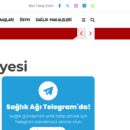
Bizi Takip Edin
AAŞLARI
ÖSYM
SAĞLIK MAKALELERI
Kültür ve Turizm Bakanl
yesi