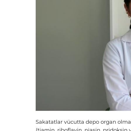
Sakatatlar vücutta depo organ olmal
(tiamin, riboflavin, niasin, pridoksin