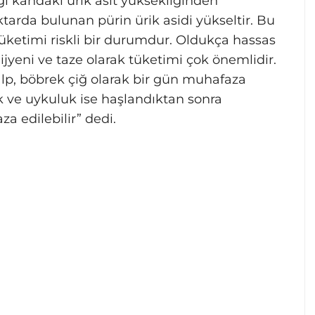
ğı kandaki ürik asit yüksekliğinden
tarda bulunan pürin ürik asidi yükseltir. Bu
üketimi riskli bir durumdur. Oldukça hassas
hijyeni ve taze olarak tüketimi çok önemlidir.
kalp, böbrek çiğ olarak bir gün muhafaza
k ve uykuluk ise haşlandıktan sonra
a edilebilir” dedi.