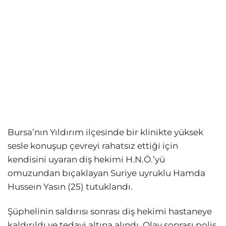
Bursa’nın Yıldırım ilçesinde bir klinikte yüksek
sesle konuşup çevreyi rahatsız ettiği için
kendisini uyaran diş hekimi H.N.Ö.’yü
omuzundan bıçaklayan Suriye uyruklu Hamda
Husseın Yasın (25) tutuklandı.
Şüphelinin saldırısı sonrası diş hekimi hastaneye
kaldırıldı ve tedavi altına alındı. Olay sonrası polis