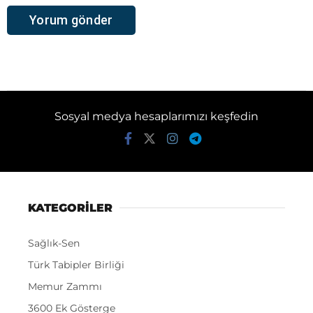
Sosyal medya hesaplarımızı keşfedin
KATEGORİLER
Sağlık-Sen
Türk Tabipler Birliği
Memur Zammı
3600 Ek Gösterge