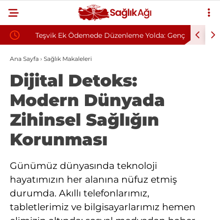
Teşvik Ek Ödemede Düzenleme Yolda: Genç
Zonguldak
Sağlık Sendikası Sahanın Taleplerini Kamu
Sözleşmel
Ana Sayfa
›
Sağlık Makaleleri
Dijital Detoks:
Hastaneleri Genel Müdürü’ne İletti
Modern Dünyada
Zihinsel Sağlığın
Korunması
Günümüz dünyasında teknoloji
hayatımızın her alanına nüfuz etmiş
durumda. Akıllı telefonlarımız,
tabletlerimiz ve bilgisayarlarımız hemen