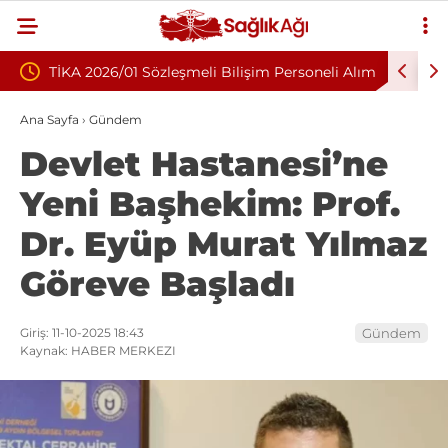
ilişim Personeli Alım
Nükleoplasti mi, Ameliyat mı? Bel ve Boy
Fıtığında Doğru Tedavi Seçimi
Ana Sayfa
›
Gündem
Devlet Hastanesi’ne
Yeni Başhekim: Prof.
Dr. Eyüp Murat Yılmaz
Göreve Başladı
Giriş: 11-10-2025 18:43
Gündem
Kaynak: HABER MERKEZI