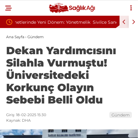
önetmelik
Sivilce Sandı, Cilt Kanseri Çıktı: Ameliyattan 60
Baş D
Dikişle Uyandı
Sendr
Ana Sayfa
›
Gündem
Dekan Yardımcısını
Silahla Vurmuştu!
Üniversitedeki
Korkunç Olayın
Sebebi Belli Oldu
Giriş: 18-02-2025 15:30
Gündem
Kaynak: DHA