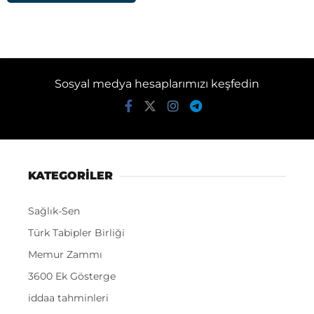
Sosyal medya hesaplarımızı keşfedin
KATEGORİLER
Sağlık-Sen
Türk Tabipler Birliği
Memur Zammı
3600 Ek Gösterge
iddaa tahminleri