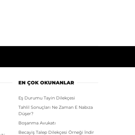
EN ÇOK OKUNANLAR
Eş Durumu Tayin Dilekçesi
Tahlil Sonuçları Ne Zaman E Nabıza
Düşer?
Boşanma Avukatı
Becayiş Talep Dilekçesi Örneği İndir