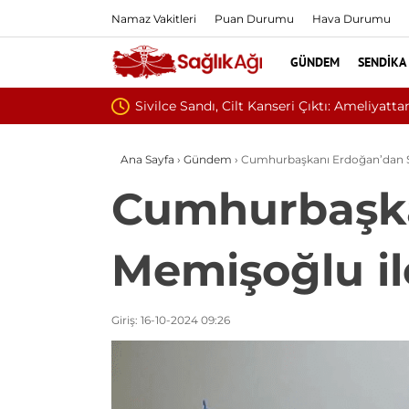
Namaz Vakitleri
Puan Durumu
Hava Durumu
GÜNDEM
SENDIKA
n 60 Dikişle Uyandı
Ana Sayfa
›
Gündem
›
Cumhurbaşkanı Erdoğan’dan Sağ
Cumhurbaşka
Memişoğlu ile
Giriş: 16-10-2024 09:26