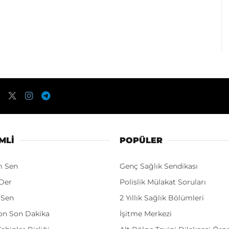
MLI
POPÜLER
m Sen
Genç Sağlık Sendikası
Der
Polislik Mülakat Soruları
 Sen
2 Yıllık Sağlık Bölümleri
on Son Dakika
İşitme Merkezi