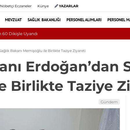
Nöbetçi Eczaneler
Künye
YAZARLAR
MEVZUAT
SAĞLIK BAKANLIĞI
PERSONEL ALIMLARI
PERSONEL M
Baş Dönmesiyle Gitti, Dünyada 68. Bu
lık Bakanı Memişoğlu ile Birlikte Taziye Ziyareti
nı Erdoğan’dan S
 Birlikte Taziye Zi
Gündem