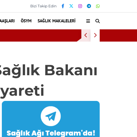
Bizi Takip Edin
AAŞLARI
ÖSYM
SAĞLIK MAKALELERI
ndgaard Sendromu Vakası Oldu
ağlık Bakanı
yareti