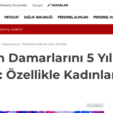
Nöbetçi Eczaneler
Künye
YAZARLAR
MEVZUAT
SAĞLIK BAKANLIĞI
PERSONEL ALIMLARI
PERSONEL M
 ayında 10 bini aşkın hasta hiperbarik oksijen tedavisinden yararla
Yaşlandırıyor: Özellikle Kadınlar Risk Altında
 Damarlarını 5 Yıl
: Özellikle Kadınla
Gündem