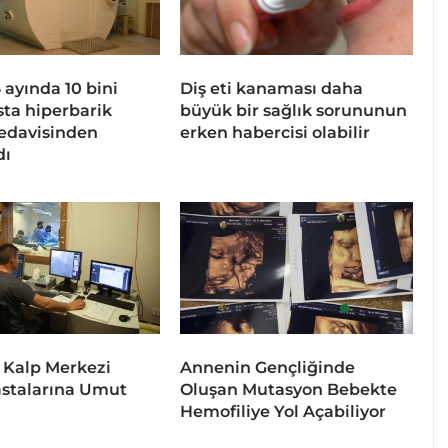
 6 ayında 10 bini
Diş eti kanaması daha
sta hiperbarik
büyük bir sağlık sorununun
tedavisinden
erken habercisi olabilir
dı
 Kalp Merkezi
Annenin Gençliğinde
stalarına Umut
Oluşan Mutasyon Bebekte
Hemofiliye Yol Açabiliyor