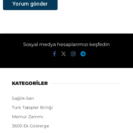
Sosyal medya hesaplarımızı keşfedin
KATEGORİLER
Sağlık-Sen
Türk Tabipler Birliği
Memur Zammı
3600 Ek Gösterge