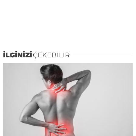
İLGİNİZİ
ÇEKEBİLİR