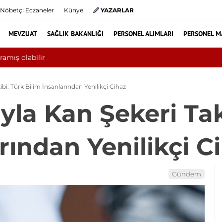
Nöbetçi Eczaneler
Künye
YAZARLAR
MEVZUAT
SAĞLIK BAKANLIĞI
PERSONEL ALIMLARI
PERSONEL M
asta hiperbarik oksijen tedavisinden yararlandı
bi: Türk Bilim İnsanlarından Yenilikçi Cihaz
yla Kan Şekeri Tak
rından Yenilikçi C
Gündem