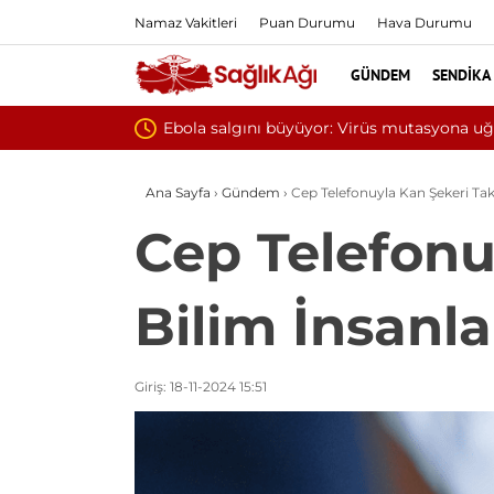
Namaz Vakitleri
Puan Durumu
Hava Durumu
GÜNDEM
SENDIKA
Yılın ilk 6 ayında 10 bini aşkın h
Ana Sayfa
›
Gündem
›
Cep Telefonuyla Kan Şekeri Taki
Cep Telefonu
Bilim İnsanla
Giriş: 18-11-2024 15:51