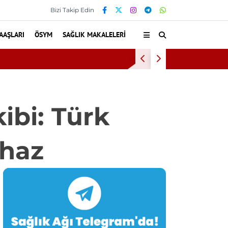
Bizi Takip Edin
AAŞLARI
ÖSYM
SAĞLIK MAKALELERI
Diş eti kanaması daha büyük b
ibi: Türk
ihaz