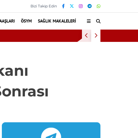
Bizi Takip Edin
AAŞLARI
ÖSYM
SAĞLIK MAKALELERI
ldu
kanı
Sonrası