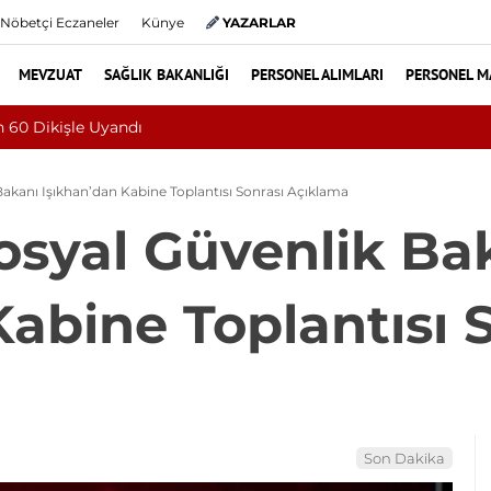
Nöbetçi Eczaneler
Künye
YAZARLAR
MEVZUAT
SAĞLIK BAKANLIĞI
PERSONEL ALIMLARI
PERSONEL M
ş Dönmesiyle Gitti, Dünyada 68. Bundgaard Sendromu Vakası O
Bakanı Işıkhan’dan Kabine Toplantısı Sonrası Açıklama
osyal Güvenlik Ba
Kabine Toplantısı 
Son Dakika