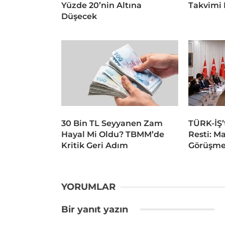
Yüzde 20’nin Altına
Takvimi 
Düşecek
30 Bin TL Seyyanen Zam
TÜRK-İŞ’
Hayal Mi Oldu? TBMM’de
Resti: M
Kritik Geri Adım
Görüşme
YORUMLAR
Bir yanıt yazın