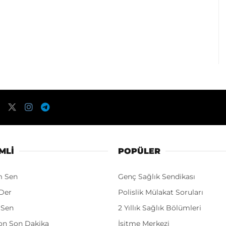
MLI
POPÜLER
m Sen
Genç Sağlık Sendikası
Der
Polislik Mülakat Soruları
 Sen
2 Yıllık Sağlık Bölümleri
on Son Dakika
İşitme Merkezi