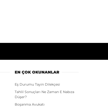
EN ÇOK OKUNANLAR
Eş Durumu Tayin Dilekçesi
Tahlil Sonuçları Ne Zaman E Nabıza
Düşer?
Boşanma Avukatı