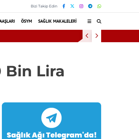
Bizi Takip Edin
AAŞLARI
ÖSYM
SAĞLIK MAKALELERI
 hasta hiperbarik oksijen tedavisinden yararlandı
 Bin Lira