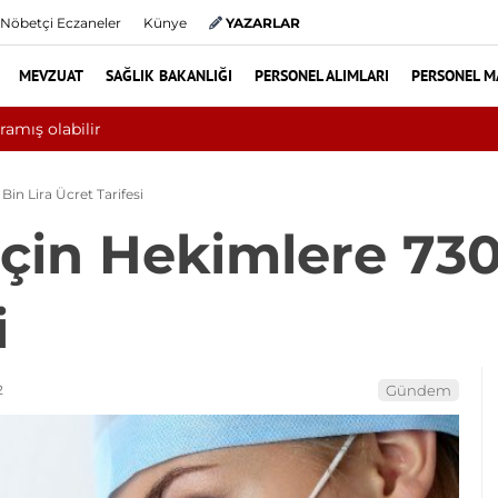
Nöbetçi Eczaneler
Künye
YAZARLAR
MEVZUAT
SAĞLIK BAKANLIĞI
PERSONEL ALIMLARI
PERSONEL M
Yılın ilk 6 ayında 10 bini aşkın
Bin Lira Ücret Tarifesi
İçin Hekimlere 730
i
2
Gündem