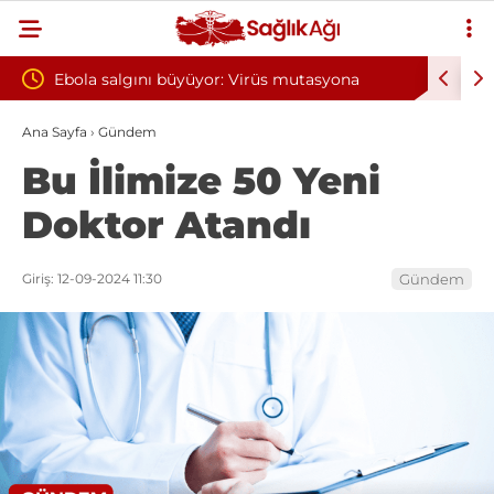
or: Virüs mutasyona
Yılın ilk 6 ayında 10 bini aşkın hasta 
oksijen tedavisinden yararlandı
Ana Sayfa
›
Gündem
Bu İlimize 50 Yeni
Doktor Atandı
Giriş: 12-09-2024 11:30
Gündem