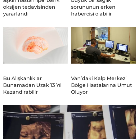
aşkın hasta hiperbarik
büyük bir sağlık
oksijen tedavisinden
sorununun erken
yararlandı
habercisi olabilir
Bu Alışkanlıklar
Van’daki Kalp Merkezi
Bunamadan Uzak 13 Yıl
Bölge Hastalarına Umut
Kazandırabilir
Oluyor