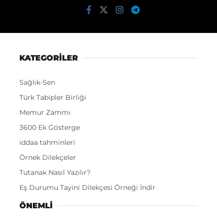
KATEGORİLER
Sağlık-Sen
Türk Tabipler Birliği
Memur Zammı
3600 Ek Gösterge
iddaa tahminleri
Örnek Dilekçeler
Tutanak Nasıl Yazılır?
Eş Durumu Tayini Dilekçesi Örneği İndir
ÖNEMLI