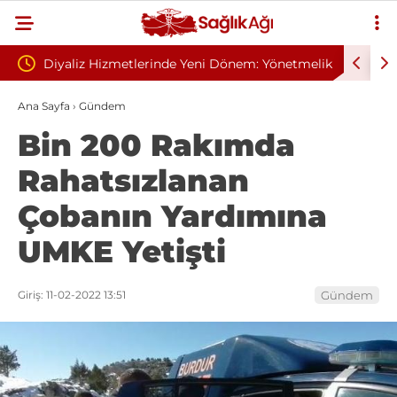
 Yeni Dönem: Yönetmelik
Sivilce Sandı, Cilt Kanseri Çıktı: Ameli
elindi
Dikişle Uyandı
Ana Sayfa
›
Gündem
Bin 200 Rakımda
Rahatsızlanan
Çobanın Yardımına
UMKE Yetişti
Giriş: 11-02-2022 13:51
Gündem