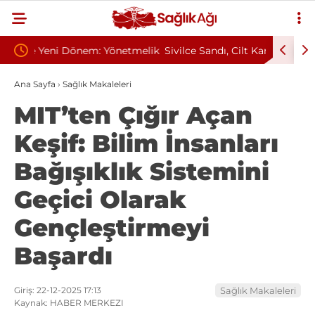
önetmelik
Sivilce Sandı, Cilt Kanseri Çıktı: Ameliyattan 60
Baş D
Dikişle Uyandı
Sendr
Ana Sayfa
›
Sağlık Makaleleri
MIT’ten Çığır Açan
Keşif: Bilim İnsanları
Bağışıklık Sistemini
Geçici Olarak
Gençleştirmeyi
Başardı
Giriş: 22-12-2025 17:13
Sağlık Makaleleri
Kaynak: HABER MERKEZI