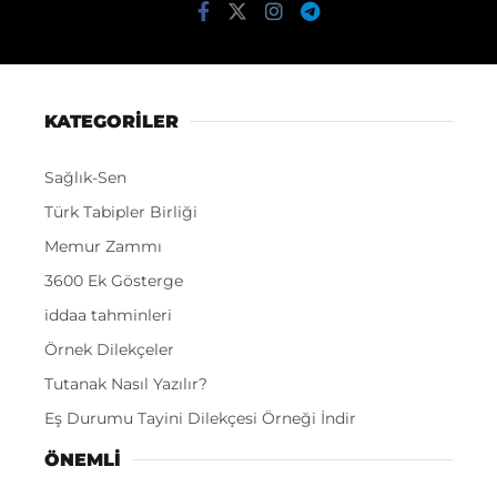
KATEGORİLER
Sağlık-Sen
Türk Tabipler Birliği
Memur Zammı
3600 Ek Gösterge
iddaa tahminleri
Örnek Dilekçeler
Tutanak Nasıl Yazılır?
Eş Durumu Tayini Dilekçesi Örneği İndir
ÖNEMLI