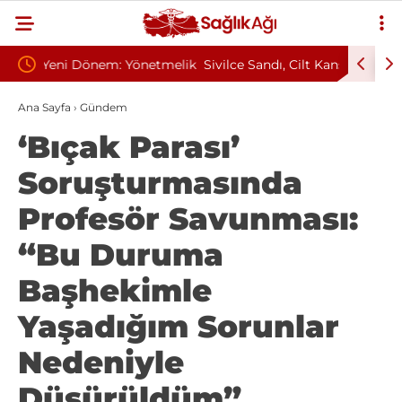
etmelik
Sivilce Sandı, Cilt Kanseri Çıktı: Ameliyattan 60
Baş Dön
Dikişle Uyandı
Sendrom
Ana Sayfa
›
Gündem
‘Bıçak Parası’
Soruşturmasında
Profesör Savunması:
“Bu Duruma
Başhekimle
Yaşadığım Sorunlar
Nedeniyle
Düşürüldüm”