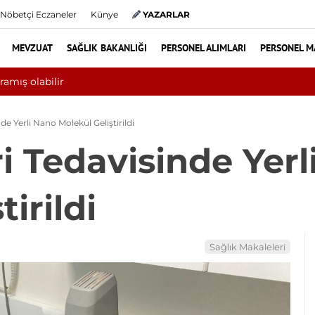
Nöbetçi Eczaneler
Künye
YAZARLAR
MEVZUAT
SAĞLIK BAKANLIĞI
PERSONEL ALIMLARI
PERSONEL M
bini aşkın hasta hiperbarik oksijen tedavisinden yararlandı
e Yerli Nano Molekül Geliştirildi
i Tedavisinde Yerl
irildi
Sağlık Makaleleri