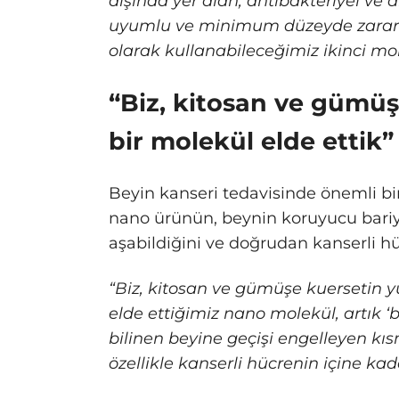
dışında yer alan, antibakteriyel ve a
uyumlu ve minimum düzeyde zararı 
olarak kullanabileceğimiz ikinci 
“Biz, kitosan ve gümü
bir molekül elde ettik”
Beyin kanseri tedavisinde önemli bir
nano ürünün, beynin koruyucu bariye
aşabildiğini ve doğrudan kanserli hüc
“Biz, kitosan ve gümüşe kuersetin y
elde ettiğimiz nano molekül, artık ‘
bilinen beyine geçişi engelleyen kı
özellikle kanserli hücrenin içine ka