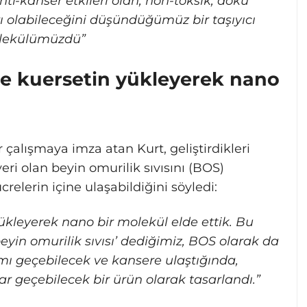
nti-kanser etkileri olan, non-toksik, doku
olabileceğini düşündüğümüz bir taşıyıcı
molekülümüzdü”
şe kuersetin yükleyerek nano
 çalışmaya imza atan Kurt, geliştirdikleri
ri olan beyin omurilik sıvısını (BOS)
relerin içine ulaşabildiğini söyledi:
ükleyerek nano bir molekül elde ettik. Bu
beyin omurilik sıvısı’ dediğimiz, BOS olarak da
smı geçebilecek ve kansere ulaştığında,
dar geçebilecek bir ürün olarak tasarlandı.”