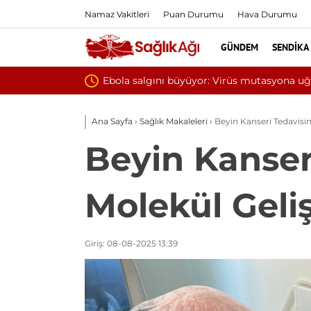
Namaz Vakitleri
Puan Durumu
Hava Durumu
GÜNDEM
SENDIKA
Yılın ilk 6 ayında 10 
Ana Sayfa
›
Sağlık Makaleleri
›
Beyin Kanseri Tedavisind
Beyin Kanser
Molekül Gelişt
Giriş: 08-08-2025 13:39