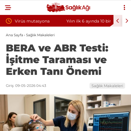
a
Yılın ilk 6 ayında 10 bini aşkın hasta hiperbarik
Diş eti 
oksijen tedavisinden yararlandı
sorununu
Ana Sayfa
›
Sağlık Makaleleri
BERA ve ABR Testi:
İşitme Taraması ve
Erken Tanı Önemi
Giriş: 09-05-2026 04:43
Sağlık Makaleleri