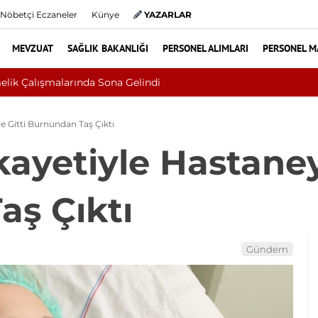
Nöbetçi Eczaneler
Künye
YAZARLAR
MEVZUAT
SAĞLIK BAKANLIĞI
PERSONEL ALIMLARI
PERSONEL M
ı, Cilt Kanseri Çıktı: Ameliyattan 60 Dikişle Uyandı
ye Gitti Burnundan Taş Çıktı
kayetiyle Hastaney
ş Çıktı
Gündem