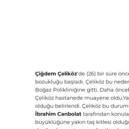
Çiğdem Çeliköz
‘de (26) bir süre önc
bozukluğu başladı. Çeliköz bu nede
Boğaz Polikliniğine gitti. Daha önc
Çeliköz hastanede muayene oldu.Yap
olduğu belirlendi. Çeliköz bu duru
İbrahim Canbolat
tarafından konula
büyüklüğüne yakın taş kitlesi olduğu 